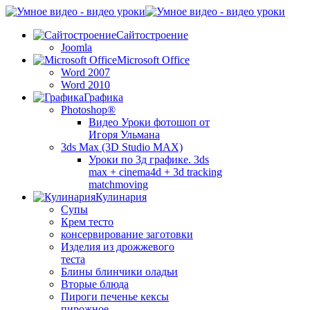
Сайтостроение
Joomla
Microsoft Office
Word 2007
Word 2010
Графика
Photoshop®
Видео Уроки фотошоп от
Игоря Ульмана
3ds Max (3D Studio MAX)
Уроки по 3д графике. 3ds
max + cinema4d + 3d tracking
matchmoving
Кулинария
Супы
Крем тесто
консервирование заготовки
Изделия из дрожжевого
теста
Блины блинчики оладьи
Вторые блюда
Пироги печенье кексы
пирожное