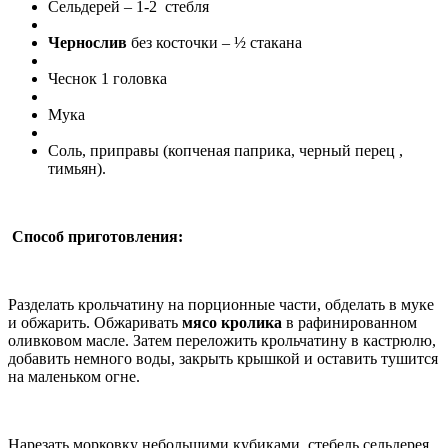
Сельдерей – 1-2 стебля
Чернослив
без косточки – ½ стакана
Чеснок 1 головка
Мука
Соль, приправы (копченая паприка, черный перец ,
тимьян).
Способ приготовления:
Разделать крольчатину на порционные части, обделать в муке
и обжарить. Обжаривать
мясо кролика
в рафинированном
оливковом масле. Затем переложить крольчатину в кастрюлю,
добавить немного воды, закрыть крышкой и оставить тушится
на маленьком огне.
Нарезать морковку небольшими кубиками, стебель сельдерея