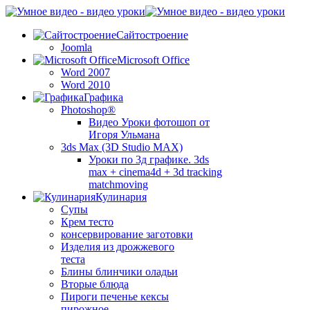
Сайтостроение
Joomla
Microsoft Office
Word 2007
Word 2010
Графика
Photoshop®
Видео Уроки фотошоп от
Игоря Ульмана
3ds Max (3D Studio MAX)
Уроки по 3д графике. 3ds
max + cinema4d + 3d tracking
matchmoving
Кулинария
Супы
Крем тесто
консервирование заготовки
Изделия из дрожжевого
теста
Блины блинчики оладьи
Вторые блюда
Пироги печенье кексы
пирожное