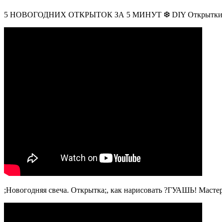
5 НОВОГОДНИХ ОТКРЫТОК ЗА 5 МИНУТ ❆ DIY Открытки на Н
;Новогодняя свеча. Открытка;, как нарисовать ?ГУАШЬ! Масте