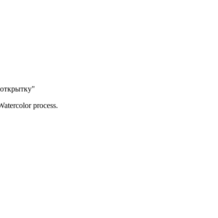
 открытку"
atercolor process.