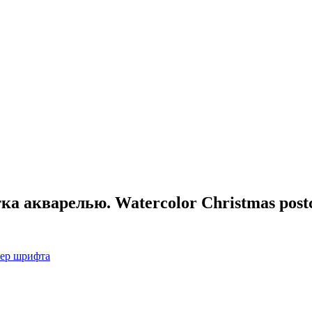
а акварелью. Watercolor Christmas postca
мер шрифта