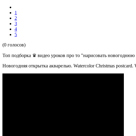
1
2
3
4
5
(0 голосов)
Топ подборка ♛ видео уроков про то
"нарисовать новогоднюю
Новогодняя открытка акварелью. Watercolor Christmas postcard. W