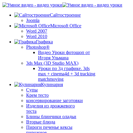
Сайтостроение
Joomla
Microsoft Office
Word 2007
Word 2010
Графика
Photoshop®
Видео Уроки фотошоп от
Игоря Ульмана
3ds Max (3D Studio MAX)
Уроки по 3д графике. 3ds
max + cinema4d + 3d tracking
matchmoving
Кулинария
Супы
Крем тесто
консервирование заготовки
Изделия из дрожжевого
теста
Блины блинчики оладьи
Вторые блюда
Пироги печенье кексы
пирожное