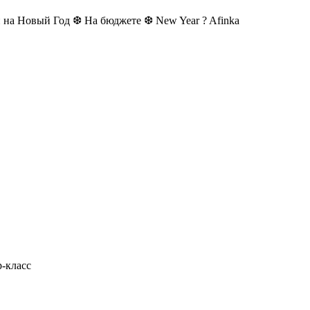
овый Год ❆ На бюджете ❆ New Year ? Afinka
р-класс