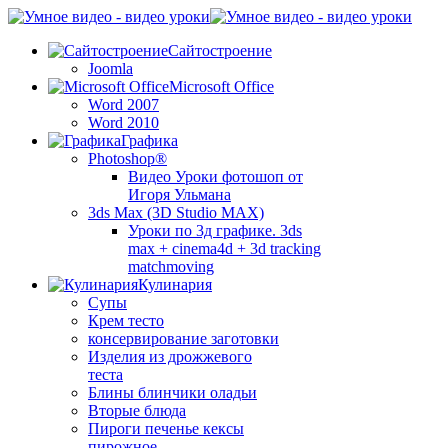
Сайтостроение
Joomla
Microsoft Office
Word 2007
Word 2010
Графика
Photoshop®
Видео Уроки фотошоп от
Игоря Ульмана
3ds Max (3D Studio MAX)
Уроки по 3д графике. 3ds
max + cinema4d + 3d tracking
matchmoving
Кулинария
Супы
Крем тесто
консервирование заготовки
Изделия из дрожжевого
теста
Блины блинчики оладьи
Вторые блюда
Пироги печенье кексы
пирожное