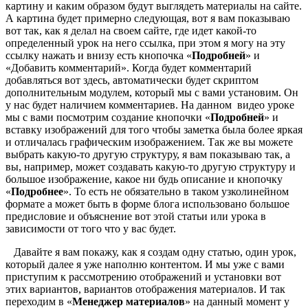
картину и каким образом будут выглядеть материалы на сайте.
А картина будет примерно следующая, вот я вам показываю
вот так, как я делал на своем сайте, где идет какой-то
определенный урок на него ссылка, при этом я могу на эту
ссылку нажать и внизу есть кнопочка «
Подробней
» и
«Добавить комментарий». Когда будет комментарий
добавляться вот здесь, автоматически будет скриптом
дополнительным модулем, который мы с вами установим. Он
у нас будет наличием комментариев. На данном видео уроке
мы с вами посмотрим создание кнопочки «
Подробней
» и
вставку изображений для того чтобы заметка была более яркая
и отличалась графическим изображением. Так же вы можете
выбрать какую-то другую структуру, я вам показываю так, а
вы, например, может создавать какую-то другую структуру и
большое изображение, какое ни будь описание и кнопочку
«
Подробнее
». То есть не обязательно в таком узколинейном
формате а может быть в форме блога использовано большое
предисловие и объяснение вот этой статьи или урока в
зависимости от того что у вас будет.
Давайте я вам покажу, как я создам одну статью, один урок,
который далее я уже наполню контентом. И мы уже с вами
приступим к рассмотрению отображений и установки вот
этих вариантов, вариантов отображения материалов. И так
переходим в «
Менеджер материалов
» на данный момент у