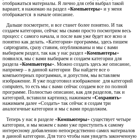
отображаться материалы. Я лично для себя выбрал такой
вариант, я нажимаю на раздел «
Компьютеры
» и у меня
отображается в начале описание.
Дальше посмотрите, и все станет более понятно. И так
создаем категории, сейчас мы свами просто посмотрим весь
процесс с самого начала, и после вам уже будет все ясно и
понятно как делать. «Категория» программы, здесь пишем
catprograms, сразу ставим, опубликованы и мы с вами
выбираем раздел, так как у нас раздел «
Компьютеры
»
появился, мы с вами выбираем и создаем категории для
раздела «
Компьютеры
». Можно создать здесь же описание,
например – в данной категории Вы найдете все о
компьютерных программах, и допустим, мы вставляем
изображение. Я уже подготовил изображение для категорий
computers, то есть мы с вами сейчас создаем все по полной
программе. Полностью описание, как для разделов, так и
категорий, вставили картинку, нажимаем «
Сохранить
»
нажимаем далее «Создать» так сейчас я создам три
аналогичные категории и мы с вами продолжим.
Теперь у нас в разделе «
Компьютеры
» существует четыре
категории, и мы можем с вами уже приступить к самому
интересному добавлению непосредственно самих материалов
в данной категории. Для того чтобы нам увидеть законченную