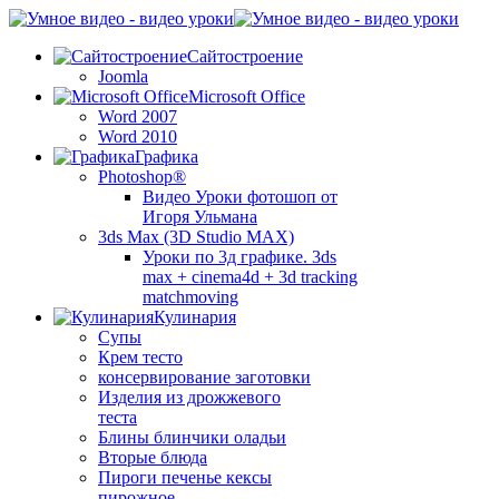
Сайтостроение
Joomla
Microsoft Office
Word 2007
Word 2010
Графика
Photoshop®
Видео Уроки фотошоп от
Игоря Ульмана
3ds Max (3D Studio MAX)
Уроки по 3д графике. 3ds
max + cinema4d + 3d tracking
matchmoving
Кулинария
Супы
Крем тесто
консервирование заготовки
Изделия из дрожжевого
теста
Блины блинчики оладьи
Вторые блюда
Пироги печенье кексы
пирожное