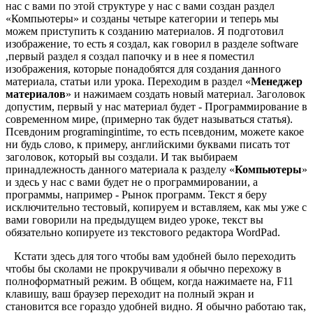
нас с вами по этой структуре у нас с вами создан раздел
«Компьютеры» и созданы четыре категории и теперь мы
можем приступить к созданию материалов. Я подготовил
изображение, то есть я создал, как говорил в разделе software
,первый раздел я создал папочку и в нее я поместил
изображения, которые понадобятся для создания данного
материала, статьи или урока. Переходим в раздел «
Менеджер
материалов
» и нажимаем создать новый материал. Заголовок
допустим, первый у нас материал будет - Программирование в
современном мире, (примерно так будет называться статья).
Псевдоним programingintime, то есть псевдоним, можете какое
ни будь слово, к примеру, английскими буквами писать тот
заголовок, который вы создали. И так выбираем
принадлежность данного материала к разделу «
Компьютеры
»
и здесь у нас с вами будет не о программировании, а
программы, например - Рынок программ. Текст я беру
исключительно тестовый, копируем и вставляем, как мы уже с
вами говорили на предыдущем видео уроке, текст вы
обязательно копируете из текстового редактора WordPad.
Кстати здесь для того чтобы вам удобней было переходить
чтобы бы сколами не прокручивали я обычно перехожу в
полноформатный режим. В общем, когда нажимаете на, F11
клавишу, ваш браузер переходит на полный экран и
становится все гораздо удобней видно. Я обычно работаю так,