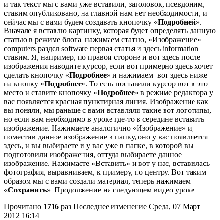
и так текст мы с вами уже вставили, заголовок, псевдоним,
ставим опубликовано, на главной нам нет необходимости, и
сейчас мы с вами будем создавать кнопочку «
Подробней
».
Вначале я вставлю картинку, которая будет определять данную
статью в режиме блога, нажимаем статью, «Изображение»
computers раздел software первая статья и здесь information
ставим. Я, например, по правой стороне и вот здесь после
изображения наводите курсор, если вот примерно здесь хочет
сделать кнопочку «
Подробнее
» и нажимаем вот здесь ниже
на кнопку «
Подробнее
». То есть поставили курсор вот в это
место и ставите кнопочку «
Подробнее
» в режиме редактора у
вас появляется красная пунктирная линия. Изображение как
вы поняли, мы раньше с вами вставляли такие вот логотипы,
но если вам необходимо в уроке где-то в середине вставить
изображение. Нажимаете аналогично «Изображение» и,
поместив данное изображение в папку, оно у вас появляется
здесь, и вы выбираете и у вас уже в папке, в которой вы
подготовили изображения, оттуда выбираете данное
изображение. Нажимаете «Вставить» и вот у нас, вставилась
фотография, выравниваем, к примеру, по центру. Вот таким
образом мы с вами создали материал, теперь нажимаем
«
Сохранить
». Продолжение на следующем видео уроке.
Прочитано
1716
раз
Последнее изменение Среда, 07 Март
2012 16:14