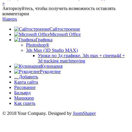
»
Авторизуйтесь, чтобы получить возможность оставлять
комментарии
Наверх
Сайтостроение
Microsoft Office
Графика
Photoshop®
3ds Max (3D Studio MAX)
Уроки по 3д графике. 3ds max + cinema4d +
3d tracking matchmoving
Кулинария
Рукоделие
... Добавить
Карта сайта
Рисование
Бильярд
Маникюр
Как сшить
© 2018 Your Company. Designed by
JoomShaper