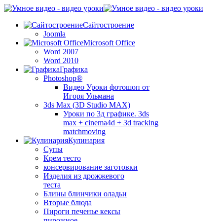
Сайтостроение
Joomla
Microsoft Office
Word 2007
Word 2010
Графика
Photoshop®
Видео Уроки фотошоп от
Игоря Ульмана
3ds Max (3D Studio MAX)
Уроки по 3д графике. 3ds
max + cinema4d + 3d tracking
matchmoving
Кулинария
Супы
Крем тесто
консервирование заготовки
Изделия из дрожжевого
теста
Блины блинчики оладьи
Вторые блюда
Пироги печенье кексы
пирожное