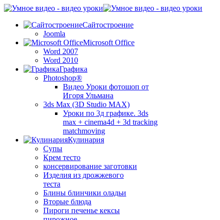
Сайтостроение
Joomla
Microsoft Office
Word 2007
Word 2010
Графика
Photoshop®
Видео Уроки фотошоп от
Игоря Ульмана
3ds Max (3D Studio MAX)
Уроки по 3д графике. 3ds
max + cinema4d + 3d tracking
matchmoving
Кулинария
Супы
Крем тесто
консервирование заготовки
Изделия из дрожжевого
теста
Блины блинчики оладьи
Вторые блюда
Пироги печенье кексы
пирожное