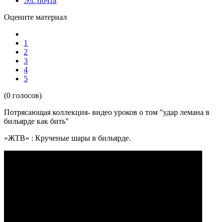
Эл. почта
Оцените материал
1
2
3
4
5
(0 голосов)
Потрясающая коллекция- видео уроков о том
"удар лемана в
бильярде как бить"
«ЖТВ» : Крученые шары в бильярде.