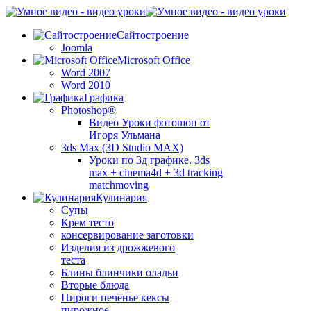
Сайтостроение
Joomla
Microsoft Office
Word 2007
Word 2010
Графика
Photoshop®
Видео Уроки фотошоп от
Игоря Ульмана
3ds Max (3D Studio MAX)
Уроки по 3д графике. 3ds
max + cinema4d + 3d tracking
matchmoving
Кулинария
Супы
Крем тесто
консервирование заготовки
Изделия из дрожжевого
теста
Блины блинчики оладьи
Вторые блюда
Пироги печенье кексы
пирожное