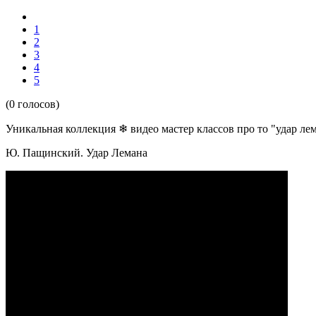
1
2
3
4
5
(0 голосов)
Уникальная коллекция ❄ видео мастер классов про то
"удар ле
Ю. Пащинский. Удар Лемана