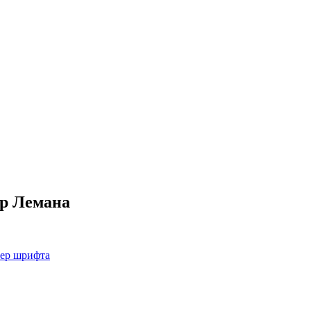
ар Лемана
мер шрифта