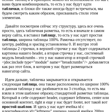
вами будем комбинировать, то есть у нас будут идти
таблички
, и блоки div также иногда будут встречаться, мы
будем смотреть каким образом, присваивать стили этим
элементам.
Давайте посмотрим сейчас эту структуру, здесь все очень
просто, здесь табличная разметка, то есть я вначале в самом
верху сайта, я вставил
таблицу
, то есть у нас идет простая
таблица
, ширина таблицы 100%. Рамочка отсутствует, по
центру, padding и spacing установлены 0. И внутри этой
таблицы 2 строчки, в верхней строчке у нас будет содержаться
картинка нашего header, а вторая строчка у нас, системный
модуль breadcrumbs - это у нас навигатор и второй строчкой
<jdoc:include type="module" name="breadcrumbs"/> добавляется
как раз этот блок, в котором у нас будет размещаться
навигатор сайта.
Идем дальше, табличка закрывается и открывается
следующая
таблица
, она также расположена по ширине 100%
и данная таблица у нас разбивается на 3 столбца, то есть мы
взяли в этом шаблоне образец стандартной разметки таблицы.
Который в себе содержит header, содержит leftmenu, center или
основной контент, right и еще у нас будет footer, вот такой вот
простой шаблон
. И здесь у нас идет ячейка td с
идентификатор id="leftmenu" ширина данной ячейки 200px,