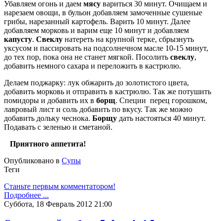
Убавляем огонь и даем
мясу
вариться 30 минут. Очищаем и
нарезаем овощи, в бульон добавляем замоченные сушеные
грибы, нарезанный картофель. Варить 10 минут. Далее
добавляем морковь и варим еще 10 минут и добавляем
капусту
.
Свеклу
натереть на крупной терке, сбрызнуть
уксусом и пассировать на подсолнечном масле 10-15 минут,
до тех пор, пока она не станет мягкой. Посолить
свеклу
,
добавить немного сахара и переложить в кастрюлю.
Делаем поджарку: лук обжарить до золотистого цвета,
добавить морковь и отправить в кастрюлю. Так же потушить
помидоры и добавить их в
борщ
. Специи перец горошком,
лавровый лист и соль добавить по вкусу. Так же можно
добавить дольку чеснока.
Борщу
дать настояться 40 минут.
Подавать с зеленью и сметаной.
Приятного аппетита!
Опубликовано в
Супы
Теги
Станьте первым комментатором!
Подробнее ...
Суббота, 18 Февраль 2012 21:00