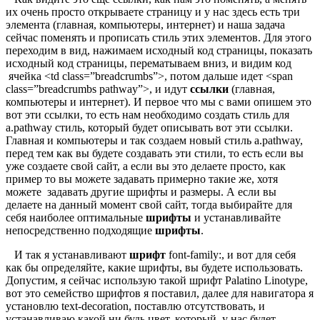
их очень просто открываете страницу и у нас здесь есть три
элемента (главная, компьютеры, интернет) и наша задача
сейчас поменять и прописать стиль этих элементов. Для этого
переходим в вид, нажимаем исходный код страницы, показать
исходный код страницы, перематываем вниз, и видим код
ячейка <td class=”breadcrumbs”>, потом дальше идет <span
class=”breadcrumbs pathway”>, и идут
ссылки
(главная,
компьютеры и интернет). И первое что мы с вами опишем это
вот эти ссылки, то есть нам необходимо создать стиль для
a.pathway стиль, который будет описывать вот эти ссылки.
Главная и компьютеры и так создаем новый стиль a.pathway,
перед тем как вы будете создавать эти стили, то есть если вы
уже создаете свой сайт, а если вы это делаете просто, как
пример то вы можете задавать примерно такие же, хотя
можете задавать другие шрифты и размеры. А если вы
делаете на данный момент свой сайт, тогда выбирайте для
себя наиболее оптимальные
шрифты
и устанавливайте
непосредственно подходящие
шрифты
.
И так я устанавливают
шрифт
font-family:, и вот для себя
как бы определяйте, какие шрифты, вы будете использовать.
Допустим, я сейчас использую такой шрифт Palatino Linotype,
вот это семейство шрифтов я поставил, далее для навигатора я
установлю text-decoration, поставлю отсутствовать, и
устанавливаю какой ни будь цвет, который у нас будет