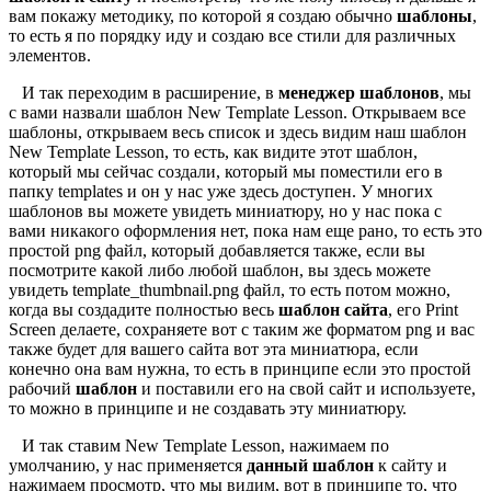
вам покажу методику, по которой я создаю обычно
шаблоны
,
то есть я по порядку иду и создаю все стили для различных
элементов.
И так переходим в расширение, в
менеджер шаблонов
, мы
с вами назвали шаблон New Template Lesson. Открываем все
шаблоны, открываем весь список и здесь видим наш шаблон
New Template Lesson, то есть, как видите этот шаблон,
который мы сейчас создали, который мы поместили его в
папку templates и он у нас уже здесь доступен. У многих
шаблонов вы можете увидеть миниатюру, но у нас пока с
вами никакого оформления нет, пока нам еще рано, то есть это
простой png файл, который добавляется также, если вы
посмотрите какой либо любой шаблон, вы здесь можете
увидеть template_thumbnail.png файл, то есть потом можно,
когда вы создадите полностью весь
шаблон сайта
, его Print
Screen делаете, сохраняете вот с таким же форматом png и вас
также будет для вашего сайта вот эта миниатюра, если
конечно она вам нужна, то есть в принципе если это простой
рабочий
шаблон
и поставили его на свой сайт и используете,
то можно в принципе и не создавать эту миниатюру.
И так ставим New Template Lesson, нажимаем по
умолчанию, у нас применяется
данный шаблон
к сайту и
нажимаем просмотр, что мы видим, вот в принципе то, что