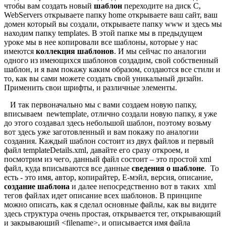
чтобы вам создать новый
шаблон
переходите на диск С,
WebServers открываете папку home открываете ваш сайт, ваш
домен который вы создали, открываете папку www и здесь мы
находим папку templates. В этой папке мы в предыдущем
уроке мы в нее копировали все шаблоны, которые у нас
имеются
коллекция шаблонов
. И мы сейчас по аналогии
одного из имеющихся шаблонов создадим, свой собственный
шаблон, и я вам покажу каким образом, создаются все стили и
то, как вы сами можете создать свой уникальный дизайн.
Применить свои шрифты, и различные элементы.
И так первоначально мы с вами создаем новую папку,
вписываем newtemplate, отлично создали новую папку, я уже
до этого создавал здесь небольшой шаблон, поэтому возьму
вот здесь уже заготовленный и вам покажу по аналогии
создания. Каждый шаблон состоит из двух файлов и первый
файл templateDetails.xml, давайте его сразу откроем, и
посмотрим из чего, данный файл состоит – это простой xml
файл, куда вписываются все данные
сведения о шаблоне
. То
есть - это имя, автор, копирайтер, Е-мэйл, версия, описание,
создание шаблона
и далее непосредственно вот в таких xml
тегов файлах идет описание всех шаблонов. В принципе
можно описать, как я сделал основные файлы, как вы видите
здесь структура очень простая, открывается тег, открывающий
и закрывающий <filename>, и описывается имя файла