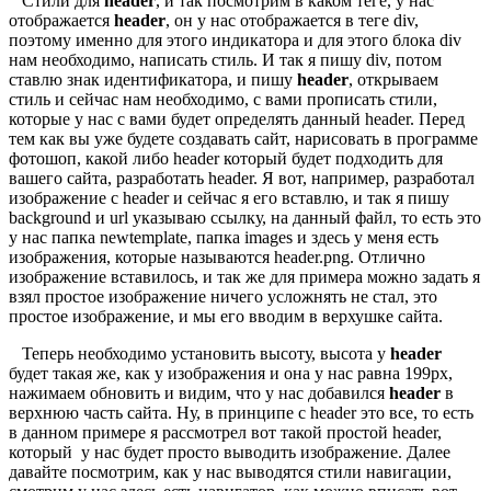
Стили для
header
, и так посмотрим в каком теге, у нас
отображается
header
, он у нас отображается в теге div,
поэтому именно для этого индикатора и для этого блока div
нам необходимо, написать стиль. И так я пишу div, потом
ставлю знак идентификатора, и пишу
header
, открываем
стиль и сейчас нам необходимо, с вами прописать стили,
которые у нас с вами будет определять данный header. Перед
тем как вы уже будете создавать сайт, нарисовать в программе
фотошоп, какой либо header который будет подходить для
вашего сайта, разработать header. Я вот, например, разработал
изображение с header и сейчас я его вставлю, и так я пишу
background и url указываю ссылку, на данный файл, то есть это
у нас папка newtemplate, папка images и здесь у меня есть
изображения, которые называются header.png. Отлично
изображение вставилось, и так же для примера можно задать я
взял простое изображение ничего усложнять не стал, это
простое изображение, и мы его вводим в верхушке сайта.
Теперь необходимо установить высоту, высота у
header
будет такая же, как у изображения и она у нас равна 199px,
нажимаем обновить и видим, что у нас добавился
header
в
верхнюю часть сайта. Ну, в принципе с header это все, то есть
в данном примере я рассмотрел вот такой простой header,
который у нас будет просто выводить изображение. Далее
давайте посмотрим, как у нас выводятся стили навигации,