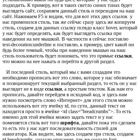
подходить. К примеру, вот в таких светло синих тонах будет
выглядеть сайт, сохраняем данный стиль и переходим на наш
сайт. Нажимаем F5 и видим, что для вот этих двух ссылок у
нас применился стиль, так же сейчас сразу здесь же копируем
стиль, создаем для данных ссылку псевдо класс hover, который
у нас будет определять, как будет выглядеть ссылка при
наведении на нее мышкой. В частности я сейчас поставлю
text-decoration:underline и поставлю, к примеру, цвет какой ни
будь более темный, чтобы при наведении мышью на наш
стиль пользователь будет понимать, что это прямые
ссылки
,
что можно на нее нажать и перейти в другой раздел.
И последний стиль, который мы с вами создадим это
необходимо прописать вот это слово, которое у нас обозначает
и позиционирует текущий выбранный раздел, то есть он у нас
выглядит не в виде
ссылки
, а простым текстом. Как нам его
прописать, давайте перейдем в исходный код, и здесь нам
нужно посмотреть слово «Интернет» для этого стиля можно
использовать вот эту ячейку td, по сути, данный текст он
находится просто в ячейке <td class=”breadcrumbs”>. То есть
именно для этой ячейки можно задать текст и у нас
поменяется стиль вот того
шрифта
, давайте пока это сделаем
то есть это у нас идет последовательность стилей для
навигатора. Как видите, мы здесь создаем три стиля, создаем
td.breadcrumbs, создали описание, так же создали font-