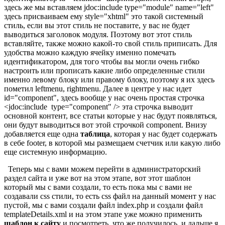
здесь же мы вставляем jdoc:include type="module" name="left"
здесь присваиваем ему style="xhtml" это такой системный
стиль, если вы этот стиль не поставите, у вас не будет
выводиться заголовок модуля. Поэтому вот этот стиль
вставляйте, также можно какой-то свой стиль приписать. Для
удобства можно каждую ячейку именно помечать
идентификатором, для того чтобы вы могли очень гибко
настроить или прописать какие либо определенные стили
именно левому блоку или правому блоку, поэтому я их здесь
пометил leftmenu, rightmenu. Далее в центре у нас идет
id="component", здесь вообще у нас очень простая строчка
<jdoc:include type="component" /> эта строчка выводит
основной контент, все статьи которые у нас будут появляться,
они будут выводиться вот этой строчкой component. Внизу
добавляется еще одна
таблица
, которая у нас будет содержать
в себе footer, в которой мы размещаем счетчик или какую либо
еще системную информацию.
Теперь мы с вами можем перейти в администраторский
раздел сайта и уже вот на этом этапе, вот этот шаблон
который мы с вами создали, то есть пока мы с вами не
создавали css стили, то есть css файл на данный момент у нас
пустой, мы с вами создали файл index.php и создали файл
templateDetails.xml и на этом этапе уже можно применить
шаблон к сайту
и посмотреть, что же получилось, и дальше я