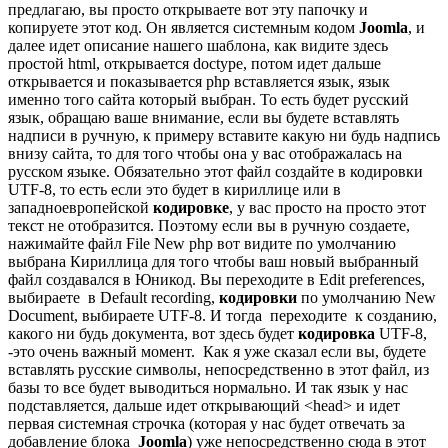
предлагаю, вы просто открываете вот эту папочку и
копируете этот код. Он является системным кодом
Joomla
, и
далее идет описание нашего шаблона, как видите здесь
простой html, открывается doctype, потом идет дальше
открывается и показывается php вставляется язык, язык
именно того сайта который выбран. То есть будет русский
язык, обращаю ваше внимание, если вы будете вставлять
надписи в ручную, к примеру вставите какую ни будь надпись
внизу сайта, то для того чтобы она у вас отображалась на
русском языке. Обязательно этот файл создайте в кодировки
UTF-8, то есть если это будет в кириллице или в
западноевропейской
кодировке
, у вас просто на просто этот
текст не отобразится. Поэтому если вы в ручную создаете,
нажимайте файл File New php вот видите по умолчанию
выбрана Кириллица для того чтобы ваш новый выбранный
файл создавался в Юникод. Вы переходите в Edit preferences,
выбираете в Default recording,
кодировки
по умолчанию New
Document, выбираете UTF-8. И тогда переходите к созданию,
какого ни будь документа, вот здесь будет
кодировка
UTF-8,
-это очень важный момент. Как я уже сказал если вы, будете
вставлять русские символы, непосредственно в этот файл, из
базы то все будет выводиться нормально. И так язык у нас
подставляется, дальше идет открывающий <head> и идет
первая системная строчка (которая у нас будет отвечать за
добавление блока
Joomla
) уже непосредственно сюда в этот