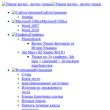
Сайтостроение
Joomla
Microsoft Office
Word 2007
Word 2010
Графика
Photoshop®
Видео Уроки фотошоп от
Игоря Ульмана
3ds Max (3D Studio MAX)
Уроки по 3д графике. 3ds
max + cinema4d + 3d tracking
matchmoving
Кулинария
Супы
Крем тесто
консервирование заготовки
Изделия из дрожжевого
теста
Блины блинчики оладьи
Вторые блюда
Пироги печенье кексы
пирожное