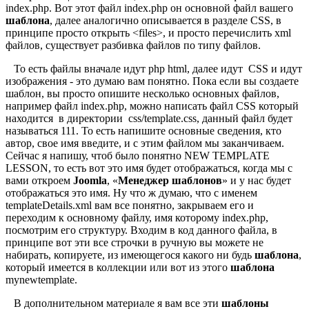
index.php. Вот этот файл index.php он основной файл вашего
шаблона
, далее аналогично описывается в разделе CSS, в
принципе просто открыть <files>, и просто перечислить xml
файлов, существует разбивка файлов по типу файлов.
То есть файлы вначале идут php html, далее идут CSS и идут
изображения - это думаю вам понятно. Пока если вы создаете
шаблон, вы просто опишите несколько основных файлов,
например файл index.php, можно написать файл CSS который
находится в директории css/template.css, данный файл будет
называться 111. То есть напишите основные сведения, кто
автор, свое имя введите, и с этим файлом мы заканчиваем.
Сейчас я напишу, чтоб было понятно NEW TEMPLATE
LESSON, то есть вот это имя будет отображаться, когда мы с
вами откроем
Joomla
, «
Менеджер шаблонов
» и у нас будет
отображаться это имя. Ну что ж думаю, что с именем
templateDetails.xml вам все понятно, закрываем его и
переходим к основному файлу, имя которому index.php,
посмотрим его структуру. Входим в код данного файла, в
принципе вот эти все строчки в ручную вы можете не
набирать, копируете, из имеющегося какого ни будь
шаблона
,
который имеется в коллекции или вот из этого
шаблона
mynewtemplate.
В дополнительном материале я вам все эти
шаблоны