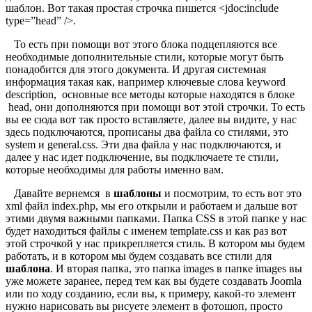
шаблон. Вот такая простая строчка пишется <jdoc:include
type=”head” />.
То есть при помощи вот этого блока подцепляются все
необходимые дополнительные стили, которые могут быть
понадобится для этого документа. И другая системная
информация такая как, например ключевые слова keyword
description, основные все методы которые находятся в блоке
head, они дополняются при помощи вот этой строчки. То есть
вы ее сюда вот так просто вставляете, далее вы видите, у нас
здесь подключаются, прописаны два файла со стилями, это
system и general.css. Эти два файла у нас подключаются, и
далее у нас идет подключение, вы подключаете те стили,
которые необходимы для работы именно вам.
Давайте вернемся в
шаблоны
и посмотрим, то есть вот это
xml файл index.php, мы его открыли и работаем и дальше вот
этими двумя важными папками. Папка CSS в этой папке у нас
будет находиться файлы с именем template.css и как раз вот
этой строчкой у нас прикрепляется стиль. В котором мы будем
работать, и в котором мы будем создавать все стили для
шаблона
. И вторая папка, это папка images в папке images вы
уже можете заранее, перед тем как вы будете создавать Joomla
или по ходу созданию, если вы, к примеру, какой-то элемент
нужно нарисовать вы рисуете элемент в фотошоп, просто