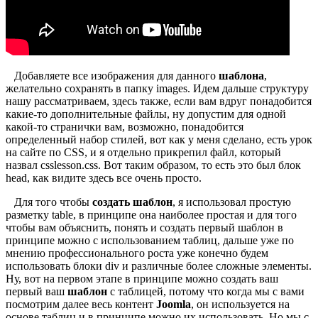
Добавляете все изображения для данного
шаблона
,
желательно сохранять в папку images. Идем дальше структуру
нашу рассматриваем, здесь также, если вам вдруг понадобится
какие-то дополнительные файлы, ну допустим для одной
какой-то странички вам, возможно, понадобится
определенный набор стилей, вот как у меня сделано, есть урок
на сайте по CSS, и я отдельно прикрепил файл, который
назвал csslesson.css. Вот таким образом, то есть это был блок
head, как видите здесь все очень просто.
Для того чтобы
создать шаблон
, я использовал простую
разметку table, в принципе она наиболее простая и для того
чтобы вам объяснить, понять и создать первый шаблон в
принципе можно с использованием таблиц, дальше уже по
мнению профессионального роста уже конечно будем
использовать блоки div и различные более сложные элементы.
Ну, вот на первом этапе в принципе можно создать ваш
первый ваш
шаблон
с таблицей, потому что когда мы с вами
посмотрим далее весь контент
Joomla
, он используется на
основе таблиц и в принципе можно их использовать. Но мы с