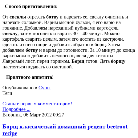
Способ приготовления:
От
свеклы
отрезать
ботву
и нарезать ее, свеклу очистить и
нарезать соломкой. Варим мясной бульон, я его варю на
говядине. Добавляем нарезанный кубиками картофель,
свеклу
, затем посолить и варить 30 – 40 минут. Можно
картофель сварить целым, затем его достать из кастрюли,
сделать из него пюре и добавить обратно в борщ. Затем
добавляем
ботву
и варим до готовности. За 10 минут до конца
варки можно добавить немного щавеля для кислоты.
Лавровый лист, перец горшком.
Борщ
готов. Дать
борщу
настояться подавать со сметаной.
Приятного аппетита!
Опубликовано в
Супы
Теги
Станьте первым комментатором!
Подробнее ...
Вторник, 06 Март 2012 09:27
Борщ классический домашний рецепт beetroot
recipe