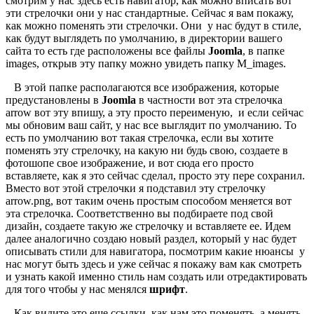
смотрим у нас здесь есть навигатор, как можно вписать вот
эти стрелочки они у нас стандартные. Сейчас я вам покажу,
как можно поменять эти стрелочки. Они у нас будут в стиле,
как будут выглядеть по умолчанию, в директории вашего
сайта то есть где расположены все файлы
Joomla
, в папке
images, открыв эту папку можно увидеть папку M_images.
В этой папке располагаются все изображения, которые
предустановлены в
Joomla
в частности вот эта стрелочка
arrow вот эту впишу, а эту просто переименую, и если сейчас
мы обновим ваш сайт, у нас все выглядит по умолчанию. То
есть по умолчанию вот такая стрелочка, если вы хотите
поменять эту стрелочку, на какую ни будь свою, создаете в
фотошопе свое изображение, и вот сюда его просто
вставляете, как я это сейчас сделал, просто эту пере сохранил.
Вместо вот этой стрелочки я подставил эту стрелочку
arrow.png, вот таким очень простым способом меняется вот
эта стрелочка. Соответственно вы подбираете под свой
дизайн, создаете такую же стрелочку и вставляете ее. Идем
далее аналогично создаю новый раздел, который у нас будет
описывать стили для навигатора, посмотрим какие нюансы у
нас могут быть здесь и уже сейчас я покажу вам как смотреть
и узнать какой именно стиль нам создать или отредактировать
для того чтобы у нас менялся
шрифт
.
Как видите это еще ссылки, как нам это поменять, а менять