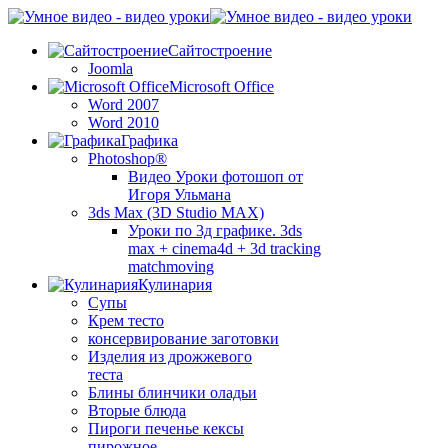
Сайтостроение
Joomla
Microsoft Office
Word 2007
Word 2010
Графика
Photoshop®
Видео Уроки фотошоп от
Игоря Ульмана
3ds Max (3D Studio MAX)
Уроки по 3д графике. 3ds
max + cinema4d + 3d tracking
matchmoving
Кулинария
Супы
Крем тесто
консервирование заготовки
Изделия из дрожжевого
теста
Блины блинчики оладьи
Вторые блюда
Пироги печенье кексы
пирожное