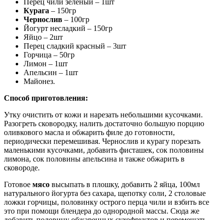
Перец чили зеленый – 1шт
Курага
– 150гр
Чернослив
– 100гр
Йогурт несладкий – 150гр
Яйцо – 2шт
Перец сладкий красный – 3шт
Горчица – 50гр
Лимон – 1шт
Апельсин – 1шт
Майонез.
Способ приготовления:
Утку очистить от кожи и нарезать небольшими кусочками.
Разогреть сковородку, налить достаточно большую порцию
оливкового масла и обжарить филе до готовности,
периодически перемешивая. Чернослив и курагу порезать
маленькими кусочками, добавить фисташек, сок половины
лимона, сок половины апельсина и также обжарить в
сковороде.
Готовое
мясо
высыпать в плошку, добавить 2 яйца, 100мл
натурального йогурта без сахара, щепотку соли, 2 столовые
ложки горчицы, половинку острого перца чили и взбить все
это при помощи блендера до однородной массы. Сюда же
добавить половину обжаренных сухофруктов и перемешать.