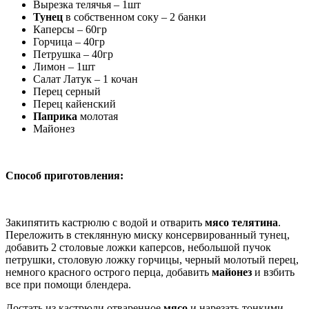
Вырезка телячья – 1шт
Тунец
в собственном соку – 2 банки
Каперсы – 60гр
Горчица – 40гр
Петрушка – 40гр
Лимон – 1шт
Салат Латук – 1 кочан
Перец серный
Перец кайенский
Паприка
молотая
Майонез
Способ приготовления:
Закипятить кастрюлю с водой и отварить
мясо телятина
.
Переложить в стеклянную миску консервированный тунец,
добавить 2 столовые ложки каперсов, небольшой пучок
петрушки, столовую ложку горчицы, черный молотый перец,
немного красного острого перца, добавить
майонез
и взбить
все при помощи блендера.
Достать из кастрюли отваренное
мясо
и нарезать тонкими