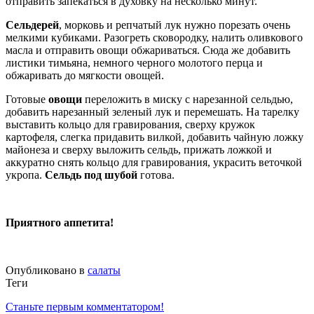
отправить запекаться в духовку на несколько минут.
Сельдерей
, морковь и репчатый лук нужно порезать очень
мелкими кубиками. Разогреть сковородку, налить оливкового
масла и отправить овощи обжариваться. Сюда же добавить
листики тимьяна, немного черного молотого перца и
обжаривать до мягкости овощей.
Готовые
овощи
переложить в миску с нарезанной сельдью,
добавить нарезанный зеленый лук и перемешать. На тарелку
выставить кольцо для гравирования, сверху кружок
картофеля, слегка придавить вилкой, добавить чайную ложку
майонеза и сверху выложить сельдь, прижать ложкой и
аккуратно снять кольцо для гравирования, украсить веточкой
укропа.
Сельдь под шубой
готова.
Приятного аппетита!
Опубликовано в
салаты
Теги
Станьте первым комментатором!