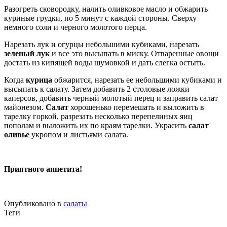
Разогреть сковородку, налить оливковое масло и обжарить
куриные грудки, по 5 минут с каждой стороны. Сверху
немного соли и черного молотого перца.
Нарезать лук и огурцы небольшими кубиками, нарезать
зеленый лук
и все это высыпать в миску. Отваренные овощи
достать из кипящей воды шумовкой и дать слегка остыть.
Когда
курица
обжарится, нарезать ее небольшими кубиками и
высыпать к салату. Затем добавить 2 столовые ложки
каперсов, добавить черный молотый перец и заправить салат
майонезом.
Салат
хорошенько перемешать и выложить в
тарелку горкой, разрезать несколько перепелиных яиц
пополам и выложить их по краям тарелки. Украсить
салат
оливье
укропом и листьями салата.
Приятного аппетита!
Опубликовано в
салаты
Теги