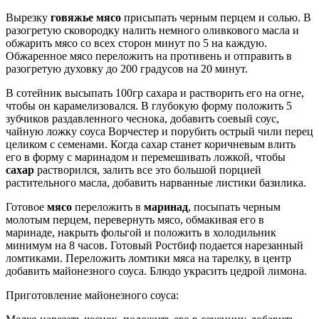
Вырезку
говяжье мясо
присыпать черным перцем и солью. В
разогретую сковородку налить немного оливкового масла и
обжарить мясо со всех сторон минут по 5 на каждую.
Обжаренное мясо переложить на противень и отправить в
разогретую духовку до 200 градусов на 20 минут.
В сотейник высыпать 100гр сахара и растворить его на огне,
чтобы он карамелизовался. В глубокую форму положить 5
зубчиков раздавленного чеснока, добавить соевый соус,
чайную ложку соуса Ворчестер и порубить острый чили перец
целиком с семенами. Когда сахар станет коричневым влить
его в форму с маринадом и перемешивать ложкой, чтобы
сахар
растворился, залить все это большой порцией
растительного масла, добавить нарванные листики базилика.
Готовое
мясо
переложить в
маринад
, посыпать черным
молотым перцем, перевернуть мясо, обмакивая его в
маринаде, накрыть фольгой и положить в холодильник
минимум на 8 часов. Готовый Ростбиф подается нарезанный
ломтиками. Переложить ломтики мяса на тарелку, в центр
добавить майонезного соуса. Блюдо украсить цедрой лимона.
Приготовление майонезного соуса: