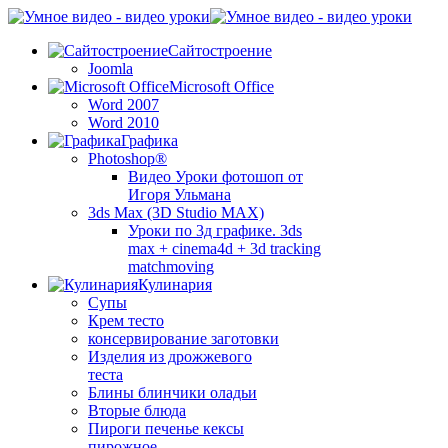
Сайтостроение
Joomla
Microsoft Office
Word 2007
Word 2010
Графика
Photoshop®
Видео Уроки фотошоп от
Игоря Ульмана
3ds Max (3D Studio MAX)
Уроки по 3д графике. 3ds
max + cinema4d + 3d tracking
matchmoving
Кулинария
Супы
Крем тесто
консервирование заготовки
Изделия из дрожжевого
теста
Блины блинчики оладьи
Вторые блюда
Пироги печенье кексы
пирожное