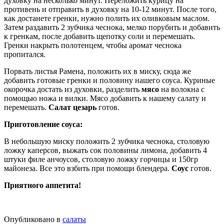
духовку на несколько минут. Переложить курицу на
противень и отправить в духовку на 10-12 минут. После того,
как достанете гренки, нужно полить их оливковым маслом.
Затем раздавить 2 зубчика чеснока, мелко порубить и добавить
к гренкам, после добавить щепотку соли и перемешать.
Гренки накрыть полотенцем, чтобы аромат чеснока
пропитался.
Порвать листья Рамена, положить их в миску, сюда же
добавить готовые гренки и половину нашего соуса. Куриные
окорочка достать из духовки, разделить
мясо
на волокна с
помощью ножа и вилки. Мясо добавить к нашему салату и
перемешать.
Салат
цезарь
готов.
Приготовление соуса:
В небольшую миску положить 2 зубчика чеснока, столовую
ложку каперсов, выжать сок половины лимона, добавить 4
штуки филе анчоусов, столовую ложку горчицы и 150гр
майонеза. Все это взбить при помощи блендера.
Соус
готов.
Приятного аппетита!
Опубликовано в
салаты