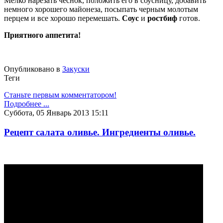
Мелко нарезать чеснок, положить его в соусницу, добавить
немного хорошего майонеза, посыпать черным молотым
перцем и все хорошо перемешать.
Соус
и
ростбиф
готов.
Приятного аппетита!
Опубликовано в
Закуски
Теги
Станьте первым комментатором!
Подробнее ...
Суббота, 05 Январь 2013 15:11
Рецепт салата оливье. Ингредиенты оливье.