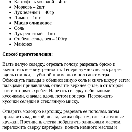
Картофель молодой – 4шт
Морковь – 2шт
Лук зеленый – 40гр
Лимон – 1шт
Масло оливковое
Соль
Лук репчатый – 1шт
Стебель сельдерея – 100гр
Майонез
Способ приготовления:
Взять целую селедку, отрезать голову, разрезать брюхо и
вычистить все внутренности. Теперь нужно сделать разрез
вдоль спинки, глубиной примерно в пол сантиметра.
Обмокнуть пальцы в обыкновенную соль и снять шкуру, затем
пальцами придавливая, отделить верхнее филе, а от второй
части оторвать хребет. Нарезать селедку небольшими
кусочками, сначала вдоль потом поперек. Переложить
кусочки селедки в стеклянную миску.
Отварить молодую картошку, разрезать ее пополам, затем
придавить ладошкой, делая, таким образом, слегка ломаные
кружки. Противень слегка побрызгать оливковым маслом,
переложить сверху картофель, полить немного маслом и