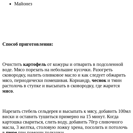
Майонез
Способ приготовления:
Очистить
картофель
от кожуры и отварить в подсоленной
воде. Мясо порезать на небольшие кусочки. Разогреть
сковородку, налить оливковое масло и как следует обжарить
мясо, периодически помешивая. Кориандр,
чеснок
и тмин
растолочь в ступке и высыпать в сковородку, где жарится
мясо
.
Нарезать стебель сельдерея и высыпать к мясу, добавить 100мл
виски и оставить тушиться примерно на 15 минут. Когда
картошка свариться, слить воду, добавить 70гр сливочного
масла, 3 желтка, столовую ложку хрена, посолить и потолочь
в
пюре
при помощи толкучки.