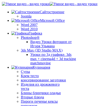
Сайтостроение
Joomla
Microsoft Office
Word 2007
Word 2010
Графика
Photoshop®
Видео Уроки фотошоп от
Игоря Ульмана
3ds Max (3D Studio MAX)
Уроки по 3д графике. 3ds
max + cinema4d + 3d tracking
matchmoving
Кулинария
Супы
Крем тесто
консервирование заготовки
Изделия из дрожжевого
теста
Блины блинчики оладьи
Вторые блюда
Пироги печенье кексы
пирожное