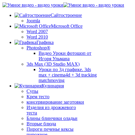
Сайтостроение
Joomla
Microsoft Office
Word 2007
Word 2010
Графика
Photoshop®
Видео Уроки фотошоп от
Игоря Ульмана
3ds Max (3D Studio MAX)
Уроки по 3д графике. 3ds
max + cinema4d + 3d tracking
matchmoving
Кулинария
Супы
Крем тесто
консервирование заготовки
Изделия из дрожжевого
теста
Блины блинчики оладьи
Вторые блюда
Пироги печенье кексы
пирожное